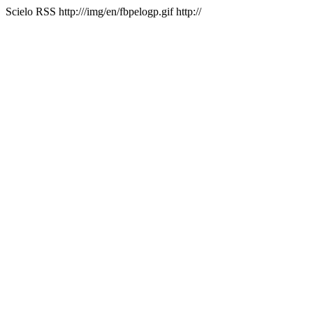
Scielo RSS
http:///img/en/fbpelogp.gif
http://