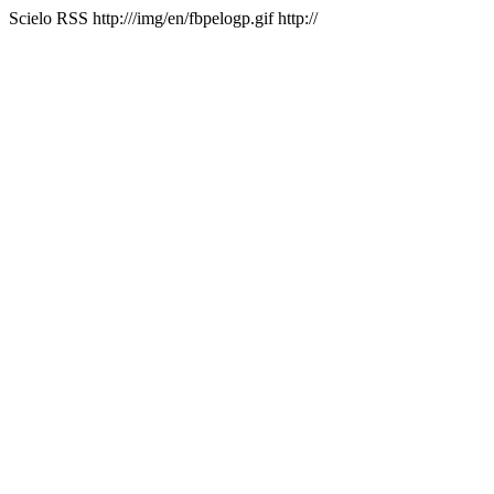
Scielo RSS
http:///img/en/fbpelogp.gif
http://