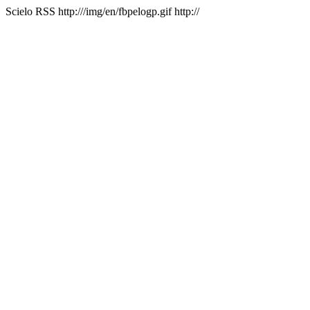
Scielo RSS
http:///img/en/fbpelogp.gif
http://