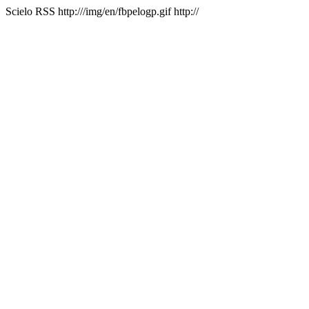
Scielo RSS
http:///img/en/fbpelogp.gif
http://