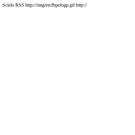
Scielo RSS
http:///img/en/fbpelogp.gif
http://