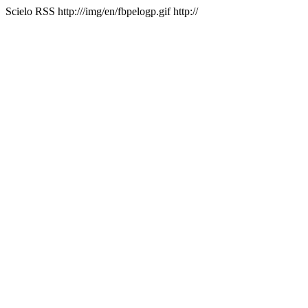
Scielo RSS
http:///img/en/fbpelogp.gif
http://