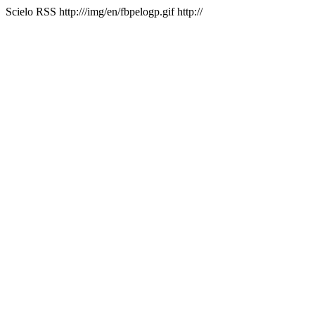
Scielo RSS
http:///img/en/fbpelogp.gif
http://