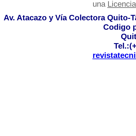
una
Licenci
Av. Atacazo y Vía Colectora Quito-
Codigo p
Qui
Tel.:(
revistatec