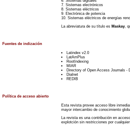
6. Sistemas digitales
7. Sistemas electrónicos
8. Sistemas eléctricos
9. Electrónica de potencia
10. Sistemas eléctricos de energías ren
La abreviatura de su título es
Maskay
, q
Fuentes de indización
Latindex v2.0
LatAmPlus
RootIndexing
MIAR
Directory of Open Access Journals -
Dialnet
REDIB
Política de acceso abierto
Esta revista provee acceso libre inmediat
mayor intercambio de conocimiento globa
La revista es una contribución en acceso
explotción sin restricciones por cualquie