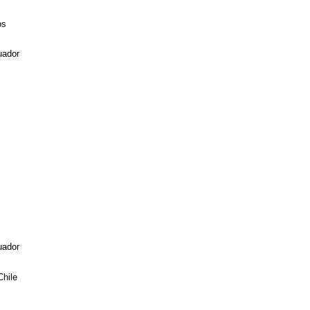
os
uador
uador
Chile