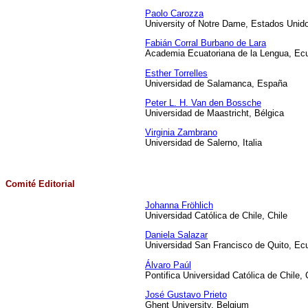
Paolo Carozza
University of Notre Dame, Estados Unid
Fabián Corral Burbano de Lara
Academia Ecuatoriana de la Lengua, Ec
Esther Torrelles
Universidad de Salamanca, España
Peter L. H. Van den Bossche
Universidad de Maastricht, Bélgica
Virginia Zambrano
Universidad de Salerno, Italia
Comité Editorial
Johanna Fröhlich
Universidad Católica de Chile, Chile
Daniela Salazar
Universidad San Francisco de Quito, Ec
Álvaro Paúl
Pontifica Universidad Católica de Chile, 
José Gustavo Prieto
Ghent University, Belgium