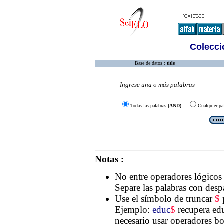
Colecció
Base de datos :
title
Ingrese una o más palabras
Todas las palabras
(AND)
Cualquier pa
Notas :
No entre operadores lógico
Separe las palabras con desp
Use el símbolo de truncar
$
p
Ejemplo:
educ
$
recupera edu
necesario usar operadores