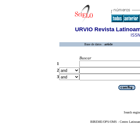
URVIO Revista Latinoam
ISSN
Base de datos :
article
Buscar
1
2
3
Search engin
BIREME/OPS/OMS - Centro Latinoameri