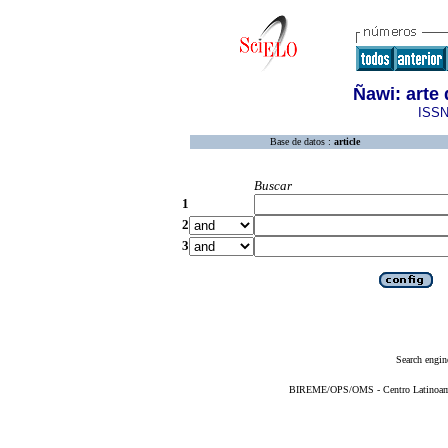
Ñawi: arte
ISSN
Base de datos :
article
Buscar
1
2
3
Search engin
BIREME/OPS/OMS - Centro Latinoameri