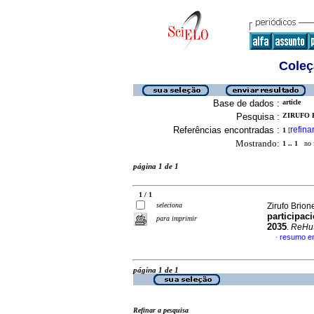
Coleç
Base de dados :
article
Pesquisa :
ZIRUFO 
Referências encontradas :
refina
1
[
Mostrando:
1 .. 1
no f
página 1 de 1
1 / 1
seleciona
Zirufo Brion
participac
para imprimir
2035
.
ReHu
resumo e
·
página 1 de 1
Refinar a pesquisa