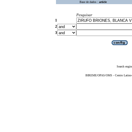
Base de dados :
article
Pesquisar
1
2
3
Search engin
BIREME/OPAS/OMS - Centro Latino-Am