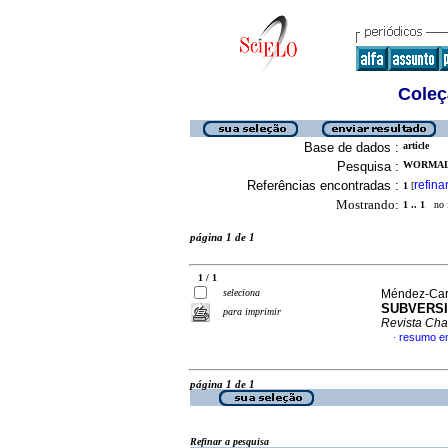
Coleç
Base de dados :
article
Pesquisa :
WORMALD
Referências encontradas :
refina
1
[
Mostrando:
1 .. 1
no f
página 1 de 1
1 / 1
seleciona
Méndez-Caro
SUBVERSI
para imprimir
Revista Cha
resumo e
·
página 1 de 1
Refinar a pesquisa