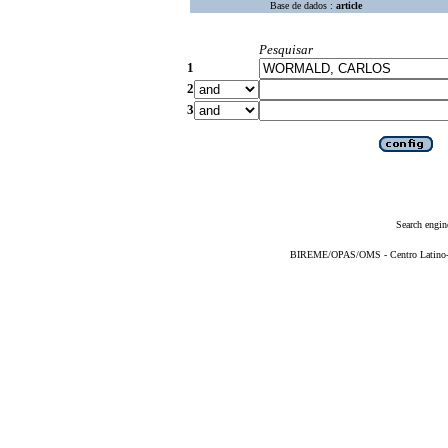
Base de dados :
article
Pesquisar
1
2
3
Search engin
BIREME/OPAS/OMS - Centro Latino-Am