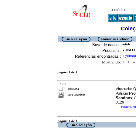
Coleç
Base de dados :
article
Pesquisa :
VIRACUC
Referências encontradas :
refina
1
[
Mostrando:
1 .. 1
no f
página 1 de 1
1 / 1
Viracucha Q
seleciona
Pro
Patricio
para imprimir
Sandbox
.
R
0129
resumo e
·
página 1 de 1