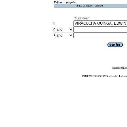
Refinar a pesquisa
Base de dados :
article
Pesquisar
1
2
3
Search engin
BIREME/OPAS/OMS - Centro Latino-Am