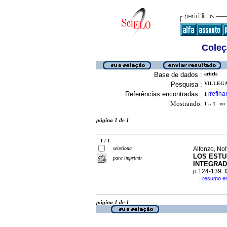
Coleç
Base de dados :
article
Pesquisa :
VILLEGAS
Referências encontradas :
refina
1
[
Mostrando:
1 .. 1
no f
página 1 de 1
1 / 1
seleciona
Alfonzo, Noh
LOS ESTU
para imprimir
INTEGRA
p.124-139.
resumo e
·
página 1 de 1