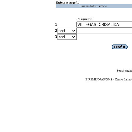
Refinar a pesquisa
Base de dados :
article
Pesquisar
1
2
3
Search engin
BIREME/OPAS/OMS - Centro Latino-Am