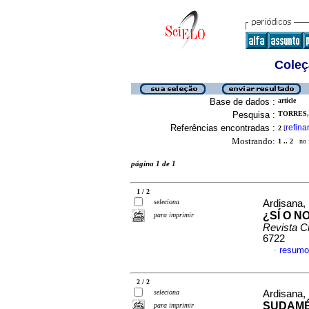
Coleç
Base de dados :
article
Pesquisa :
TORRES, 
Referências encontradas :
refina
2
[
Mostrando:
1 .. 2
no f
página 1 de 1
1 / 2
seleciona
Ardisana, 
¿SÍ O 
para imprimir
Revista C
6722
resumo
·
2 / 2
seleciona
Ardisana, 
SUDAMÉ
para imprimir