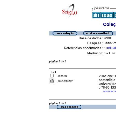
Coleç
Base de dados :
article
Pesquisa :
TERRANO
Referências encontradas :
refina
1
[
Mostrando:
1 .. 1
no f
página 1 de 1
1 / 1
seleciona
Villafuerte 
sostenible
para imprimir
universita
p.78-96. IS
resumo e
·
página 1 de 1