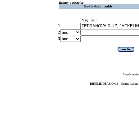
Refinar a pesquisa
Base de dados :
article
Pesquisar
1
2
3
Search engin
BIREME/OPAS/OMS - Centro Latino-Am