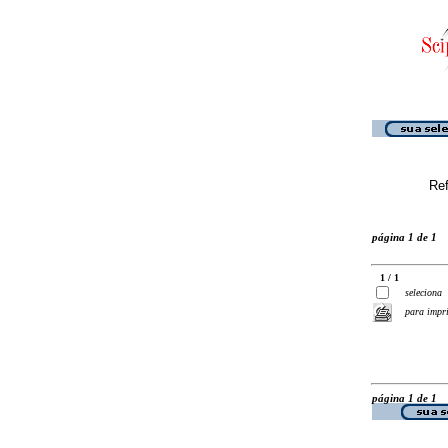
Ref
página 1 de 1
1 / 1
seleciona
para impr
página 1 de 1