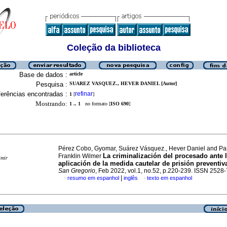
Coleção da biblioteca
Base de dados :
article
Pesquisa :
SUAREZ VASQUEZ., HEVER DANIEL [Autor]
erências encontradas :
refinar
1
[
]
Mostrando:
1 .. 1
no formato [
ISO 690
]
Pérez Cobo, Gyomar, Suárez Vásquez., Hever Daniel and Pas
La criminalización del procesado ante 
Franklin Wilmer
imir
aplicación de la medida cautelar de prisión preventiv
San Gregorio
, Feb 2022, vol.1, no.52, p.220-239. ISSN 2528
|
resumo em espanhol
inglês
texto em espanhol
·
·