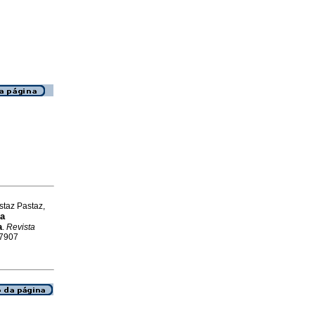
taz Pastaz,
la
a
.
Revista
-7907