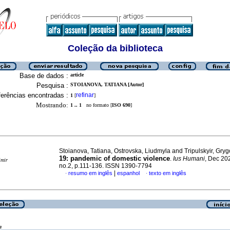
Coleção da biblioteca
Base de dados :
article
Pesquisa :
STOIANOVA, TATIANA [Autor]
erências encontradas :
refinar
1
[
]
Mostrando:
1 .. 1
no formato [
ISO 690
]
Stoianova, Tatiana, Ostrovska, Liudmyla and Tripulskyir, Gryg
19: pandemic of domestic violence
.
Ius Humani
, Dec 202
imir
no.2, p.111-136. ISSN 1390-7794
|
resumo em inglês
espanhol
texto em inglês
·
·
a