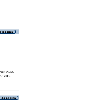
Covid-
orii
0, vol.9,