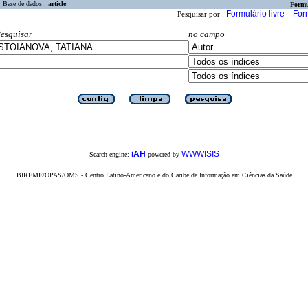
Base de dados :
article
Formu
Formulário livre
For
Pesquisar por :
esquisar
no campo
iAH
WWWISIS
Search engine:
powered by
BIREME/OPAS/OMS - Centro Latino-Americano e do Caribe de Informação em Ciências da Saúde