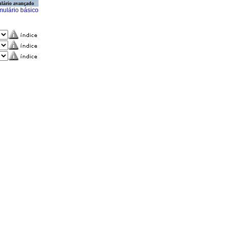
lário avançado
mulário básico