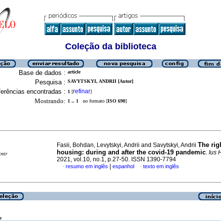
Coleção da biblioteca
Base de dados :
article
Pesquisa :
SAVYTSKYI, ANDRII [Autor]
erências encontradas :
refinar
1
[
]
Mostrando:
1 .. 1
no formato [
ISO 690
]
The rig
Fasii, Bohdan, Levytskyi, Andrii and Savytskyi, Andrii
housing: during and after the covid-19 pandemic
.
Ius 
imir
2021, vol.10, no.1, p.27-50. ISSN 1390-7794
|
resumo em inglês
espanhol
texto em inglês
·
·
a