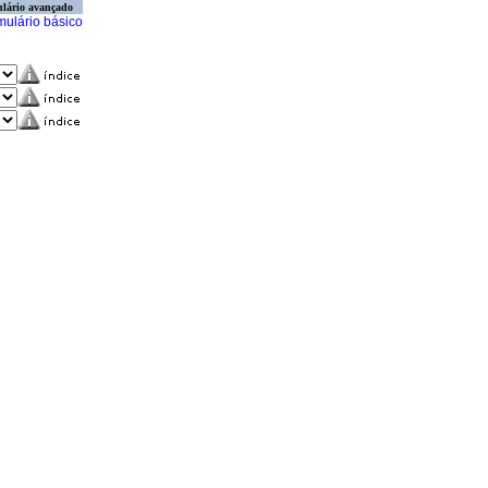
lário avançado
mulário básico