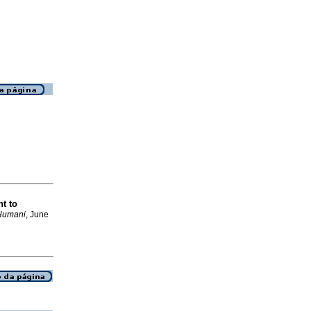
ht to
Humani
, June