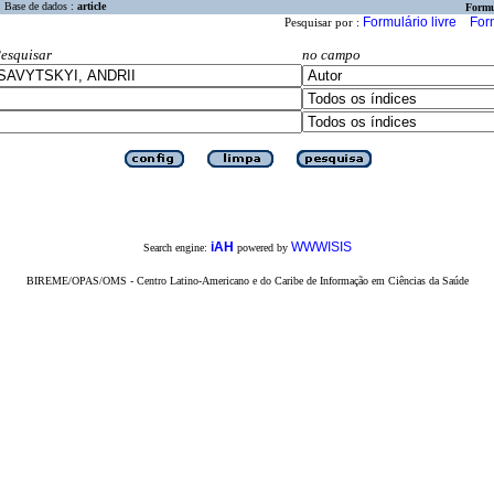
Base de dados :
article
Formu
Formulário livre
For
Pesquisar por :
esquisar
no campo
iAH
WWWISIS
Search engine:
powered by
BIREME/OPAS/OMS - Centro Latino-Americano e do Caribe de Informação em Ciências da Saúde