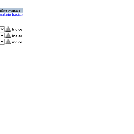
lário avançado
mulário básico