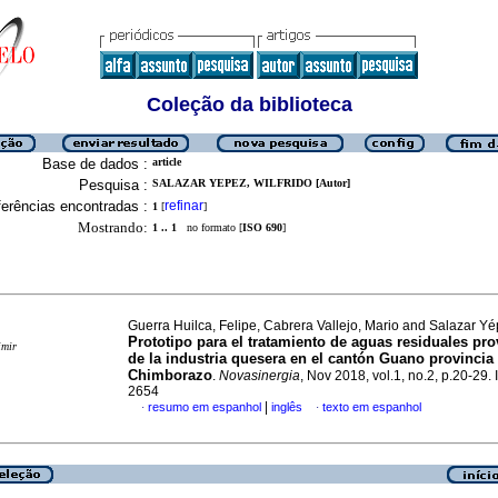
Coleção da biblioteca
Base de dados :
article
Pesquisa :
SALAZAR YEPEZ, WILFRIDO [Autor]
erências encontradas :
refinar
1
[
]
Mostrando:
1 .. 1
no formato [
ISO 690
]
Guerra Huilca, Felipe, Cabrera Vallejo, Mario and Salazar Yép
Prototipo para el tratamiento de aguas residuales pr
imir
de la industria quesera en el cantón Guano provincia
Chimborazo
.
Novasinergia
, Nov 2018, vol.1, no.2, p.20-29
2654
|
resumo em espanhol
inglês
texto em espanhol
·
·