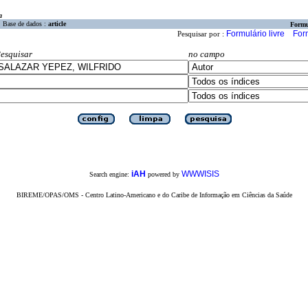
a
Base de dados :
article
Formu
Formulário livre
For
Pesquisar por :
esquisar
no campo
iAH
WWWISIS
Search engine:
powered by
BIREME/OPAS/OMS - Centro Latino-Americano e do Caribe de Informação em Ciências da Saúde