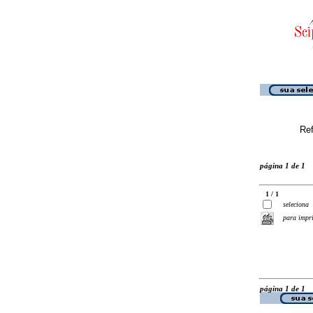
Ref
página 1 de 1
1 / 1
seleciona
para impr
página 1 de 1