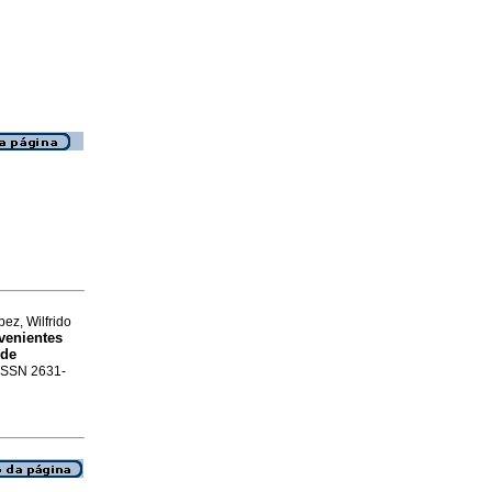
ez, Wilfrido
ovenientes
 de
. ISSN 2631-