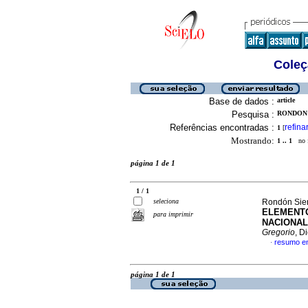
Coleç
Base de dados :
article
Pesquisa :
RONDON S
Referências encontradas :
refina
1
[
Mostrando:
1 .. 1
no f
página 1 de 1
1 / 1
seleciona
Rondón Sier
ELEMENTO
para imprimir
NACIONAL
Gregorio
, D
resumo e
·
página 1 de 1