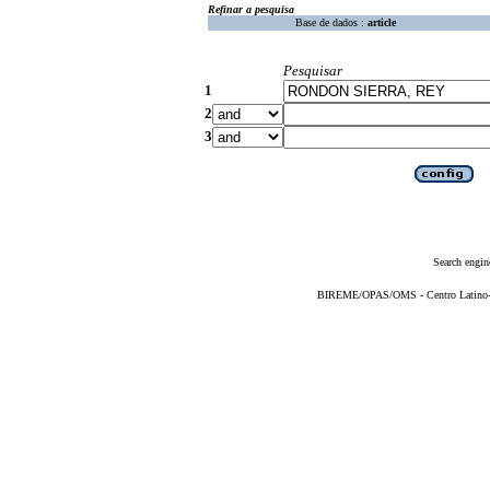
Refinar a pesquisa
Base de dados :
article
Pesquisar
1
2
3
Search engin
BIREME/OPAS/OMS - Centro Latino-Am