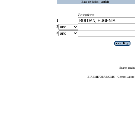
Base de dados :
article
Pesquisar
1
2
3
Search engin
BIREME/OPAS/OMS - Centro Latino-Am