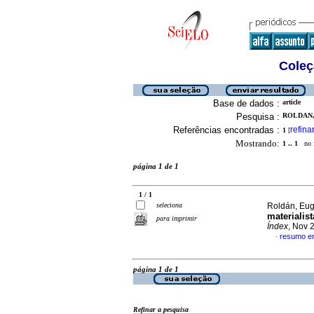
Coleç
Base de dados :
article
Pesquisa :
ROLDAN, 
Referências encontradas :
refina
1
[
Mostrando:
1 .. 1
no f
página 1 de 1
1 / 1
seleciona
Roldán, Eug
materialis
para imprimir
Índex
, Nov 
resumo e
·
página 1 de 1
Refinar a pesquisa