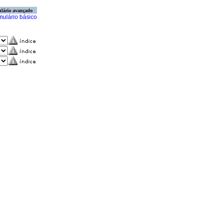
lário avançado
mulário básico