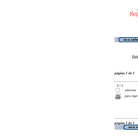
Ref
página 1 de 1
1 / 1
seleciona
para impr
página 1 de 1