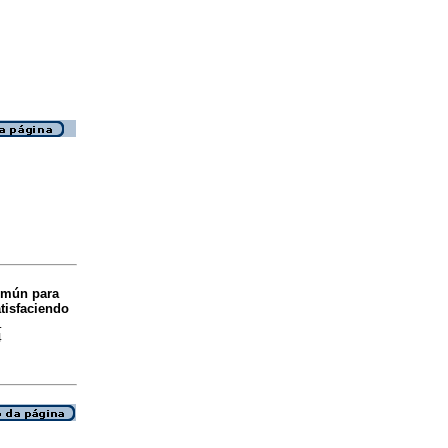
omún para
tisfaciendo
.
4