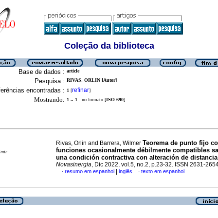
Coleção da biblioteca
Base de dados :
article
Pesquisa :
RIVAS, ORLIN [Autor]
erências encontradas :
refinar
1
[
]
Mostrando:
1 .. 1
no formato [
ISO 690
]
Teorema de punto fijo c
Rivas, Orlin and Barrera, Wilmer
funciones ocasionalmente débilmente compatibles sa
imir
una condición contractiva con alteración de distancia
Novasinergia
, Dic 2022, vol.5, no.2, p.23-32. ISSN 2631-265
|
resumo em espanhol
inglês
texto em espanhol
·
·