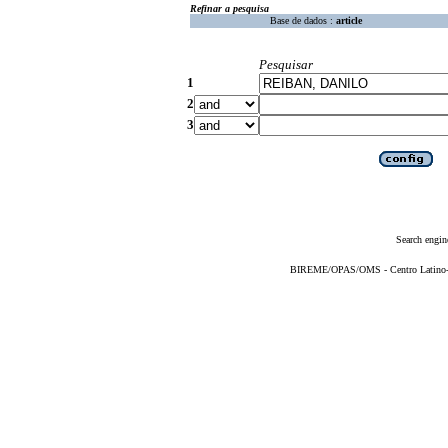
Refinar a pesquisa
Base de dados :
article
Pesquisar
1
2
3
Search engin
BIREME/OPAS/OMS - Centro Latino-Am