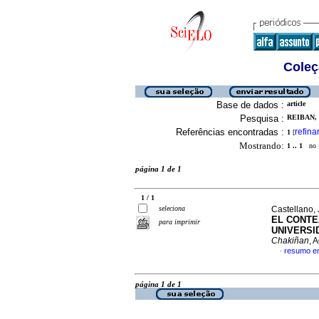
Coleç
Base de dados :
article
Pesquisa :
REIBAN, 
Referências encontradas :
refina
1
[
Mostrando:
1 .. 1
no f
página 1 de 1
1 / 1
seleciona
Castellano,
EL CONTE
para imprimir
UNIVERSI
Chakiñan
, 
resumo e
·
página 1 de 1