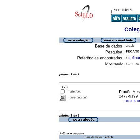
Coleç
Base de dados :
article
Pesquisa :
PROANO M
Referências encontradas :
refina
1
[
Mostrando:
1 .. 1
no f
página 1 de 1
1 / 1
seleciona
Proaño Mesí
2477-9199
para imprimir
resumo e
·
página 1 de 1
Refinar a pesquisa
Base de dados :
article