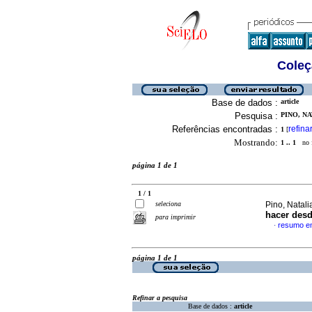
Coleç
Base de dados :
article
Pesquisa :
PINO, NA
Referências encontradas :
refina
1
[
Mostrando:
1 .. 1
no f
página 1 de 1
1 / 1
seleciona
Pino, Natali
hacer desd
para imprimir
resumo e
·
página 1 de 1
Refinar a pesquisa
Base de dados :
article