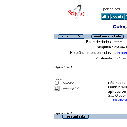
Coleç
Base de dados :
article
Pesquisa :
PASTAZ 
Referências encontradas :
refina
1
[
Mostrando:
1 .. 1
no f
página 1 de 1
1 / 1
Pérez Cobo,
seleciona
Franklin Wi
para imprimir
aplicación
San Gregori
resumo e
·
página 1 de 1