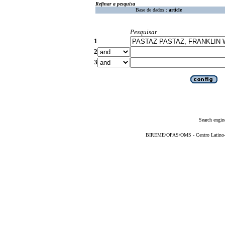
Refinar a pesquisa
Base de dados :
article
Pesquisar
1
2
3
Search engin
BIREME/OPAS/OMS - Centro Latino-Am