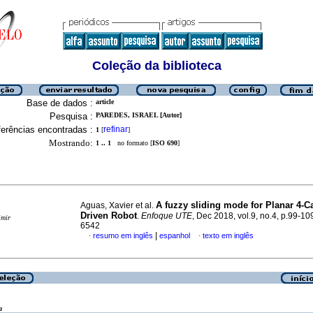
Coleção da biblioteca
Base de dados :
article
Pesquisa :
PAREDES, ISRAEL [Autor]
erências encontradas :
refinar
1
[
]
Mostrando:
1 .. 1
no formato [
ISO 690
]
A fuzzy sliding mode for Planar 4-Ca
Aguas, Xavier et al.
Driven Robot
.
Enfoque UTE
, Dec 2018, vol.9, no.4, p.99-1
imir
6542
|
resumo em inglês
espanhol
texto em inglês
·
·
a