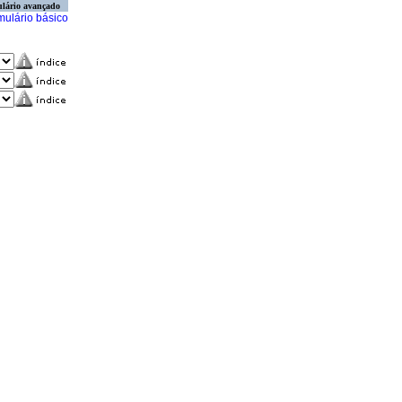
lário avançado
mulário básico