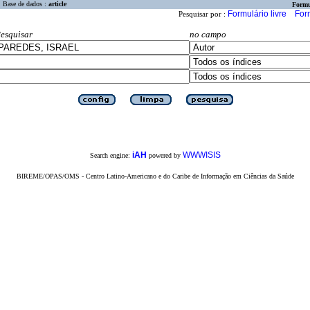
Base de dados :
article
Formu
Formulário livre
For
Pesquisar por :
esquisar
no campo
iAH
WWWISIS
Search engine:
powered by
BIREME/OPAS/OMS - Centro Latino-Americano e do Caribe de Informação em Ciências da Saúde