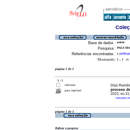
Coleç
Base de dados :
article
Pesquisa :
PAEZ-MA
Referências encontradas :
refina
1
[
Mostrando:
1 .. 1
no f
página 1 de 1
1 / 1
seleciona
Díaz-Ramírez
proceso de
para imprimir
2022, no.31
resumo e
·
página 1 de 1
Refinar a pesquisa