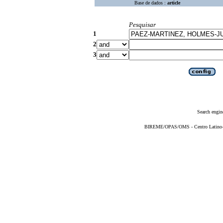
Base de dados :
article
Pesquisar
1
2
3
Search engin
BIREME/OPAS/OMS - Centro Latino-Am