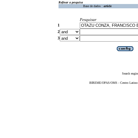
Refinar a pesquisa
Base de dados :
article
Pesquisar
1
2
3
Search engin
BIREME/OPAS/OMS - Centro Latino-Am