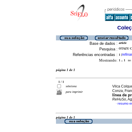
Coleç
Base de dados :
article
Pesquisa :
OTAZU C
Referências encontradas :
refina
1
[
Mostrando:
1 .. 1
no f
página 1 de 1
1 / 1
Vilca Colqu
seleciona
Conza, Fran
para imprimir
línea de p
ReHuSo
, A
resumo e
·
página 1 de 1