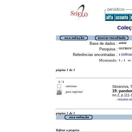
Coleç
Base de dados :
article
Pesquisa :
OSTROVS
Referências encontradas :
refina
1
[
Mostrando:
1 .. 1
no f
página 1 de 1
1 / 1
seleciona
Stoianova, T
19: pandem
para imprimir
no.2, p.111
resumo em
·
página 1 de 1
Refinar a pesquisa