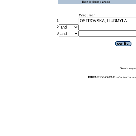
Base de dados :
article
Pesquisar
1
2
3
Search engin
BIREME/OPAS/OMS - Centro Latino-Am