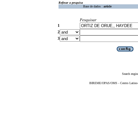
Refinar a pesquisa
Base de dados :
article
Pesquisar
1
2
3
Search engin
BIREME/OPAS/OMS - Centro Latino-Am