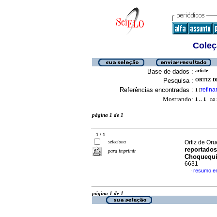
Coleç
Base de dados :
article
Pesquisa :
ORTIZ DE
Referências encontradas :
refina
1
[
Mostrando:
1 .. 1
no f
página 1 de 1
1 / 1
seleciona
Ortiz de Or
reportados
para imprimir
Choquequi
6631
resumo e
·
página 1 de 1