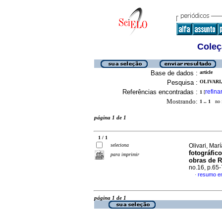
Coleç
Base de dados :
article
Pesquisa :
OLIVARI,
Referências encontradas :
refina
1
[
Mostrando:
1 .. 1
no f
página 1 de 1
1 / 1
seleciona
Olivari, Mar
fotográfic
para imprimir
obras de 
no.16, p.65
resumo e
·
página 1 de 1