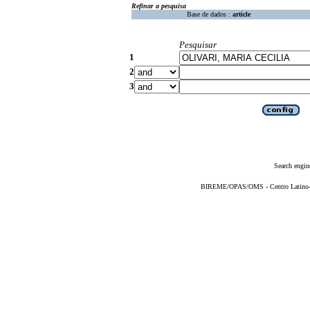
Refinar a pesquisa
Base de dados :
article
Pesquisar
1
2
3
Search engin
BIREME/OPAS/OMS - Centro Latino-Am