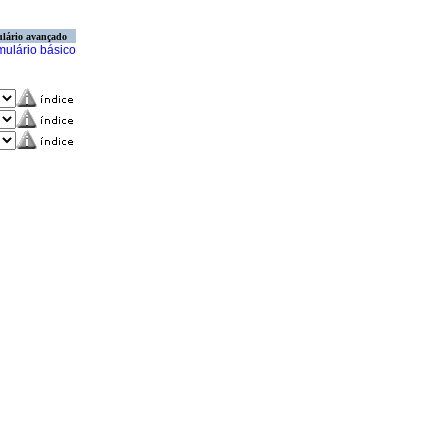
lário avançado
mulário básico