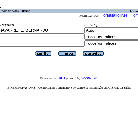
a
Base de dados :
article
Formu
Formulário livre
For
Pesquisar por :
esquisar
no campo
iAH
WWWISIS
Search engine:
powered by
BIREME/OPAS/OMS - Centro Latino-Americano e do Caribe de Informação em Ciências da Saúde