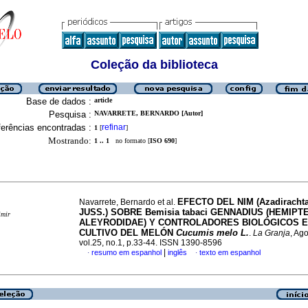
Coleção da biblioteca
Base de dados :
article
Pesquisa :
NAVARRETE, BERNARDO [Autor]
erências encontradas :
refinar
1
[
]
Mostrando:
1 .. 1
no formato [
ISO 690
]
EFECTO DEL NIM (Azadirachta
Navarrete, Bernardo et al.
JUSS.) SOBRE Bemisia tabaci GENNADIUS (HEMIPT
imir
ALEYRODIDAE) Y CONTROLADORES BIOLÓGICOS E
CULTIVO DEL MELÓN
Cucumis melo L.
.
La Granja
, Ag
vol.25, no.1, p.33-44. ISSN 1390-8596
|
resumo em espanhol
inglês
texto em espanhol
·
·