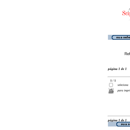
Ref
página 1 de 1
1 / 1
seleciona
para impr
página 1 de 1