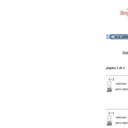
Ref
página 1 de 1
1 / 2
seleciona
para impr
2 / 2
seleciona
para impr