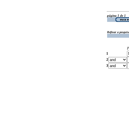
página 1 de 1
Refinar a pesquis
P
1
2
3