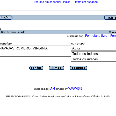
|
resumo em espanhol
inglês
texto em espanhol
·
·
a
Base de dados :
article
Formu
Formulário livre
For
Pesquisar por :
esquisar
no campo
iAH
WWWISIS
Search engine:
powered by
BIREME/OPAS/OMS - Centro Latino-Americano e do Caribe de Informação em Ciências da Saúde