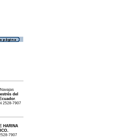
 Navajas
estrés del
 Ecuador
.
SSN 2528-7907
E HARINA
ICO.
.
N 2528-7907