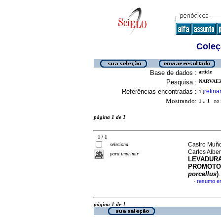
Coleç
Base de dados :
article
Pesquisa :
NARVAEZ
Referências encontradas :
refina
1
[
Mostrando:
1 .. 1
no f
página 1 de 1
1 / 1
Castro Muño
seleciona
Carlos Albe
para imprimir
LEVADURA 
PROMOTOR
porcellus
)
resumo e
·
página 1 de 1