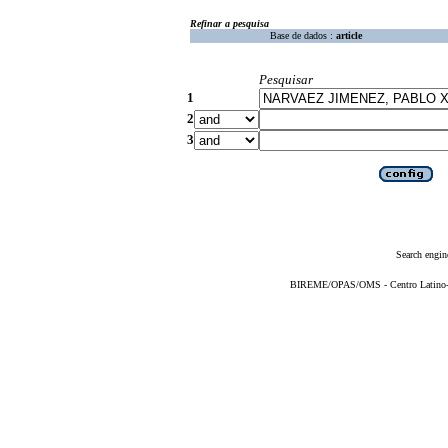
Refinar a pesquisa
Base de dados :
article
Pesquisar
1
2
3
Search engin
BIREME/OPAS/OMS - Centro Latino-Am