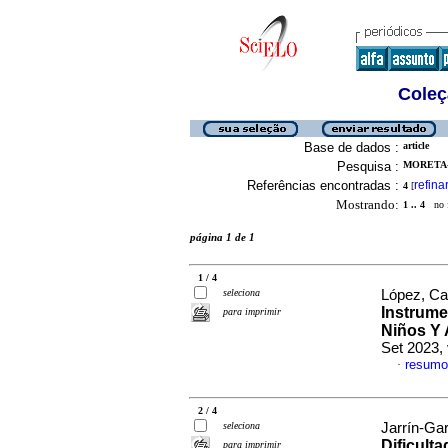
Coleç
Base de dados :
article
Pesquisa :
MORETA-
Referências encontradas :
refina
4
[
Mostrando:
1 .. 4
no f
página 1 de 1
1 / 4
seleciona
López, Cat
Instrume
para imprimir
Niños Y 
Set 2023, 
resumo
·
2 / 4
seleciona
Jarrín-Ga
Dificult
para imprimir