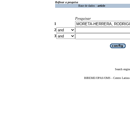
Refinar a pesquisa
Base de dados :
article
Pesquisar
1
2
3
Search engin
BIREME/OPAS/OMS - Centro Latino-Am