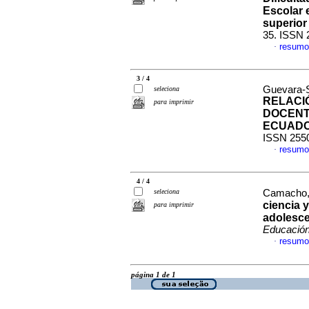
Escolar 
superior
35. ISSN 
resumo
·
3 / 4
Guevara-S
seleciona
RELACIÓ
para imprimir
DOCENT
ECUAD
ISSN 255
resumo
·
4 / 4
seleciona
Camacho, 
ciencia 
para imprimir
adolesce
Educació
resumo
·
página 1 de 1