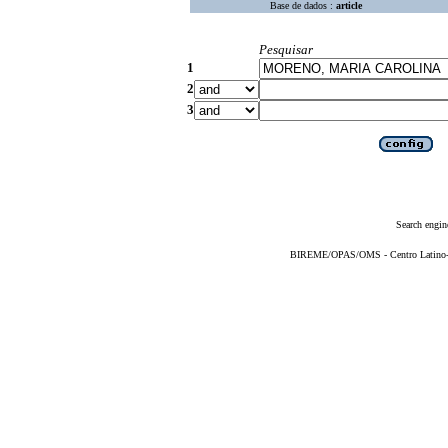
Base de dados :
article
Pesquisar
1
2
3
Search engin
BIREME/OPAS/OMS - Centro Latino-Am