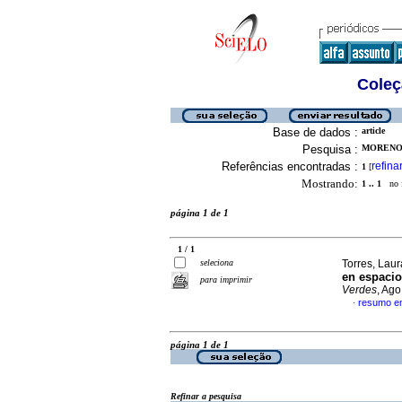
Coleç
Base de dados :
article
Pesquisa :
MORENO,
Referências encontradas :
refina
1
[
Mostrando:
1 .. 1
no f
página 1 de 1
1 / 1
seleciona
Torres, Laur
en espacio
para imprimir
Verdes
, Ag
resumo e
·
página 1 de 1
Refinar a pesquisa