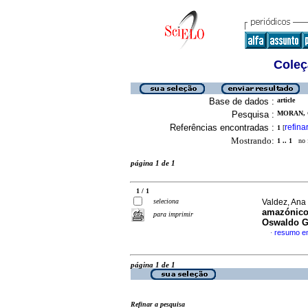
Coleç
Base de dados :
article
Pesquisa :
MORAN, 
Referências encontradas :
refina
1
[
Mostrando:
1 .. 1
no f
página 1 de 1
1 / 1
seleciona
Valdez, Ana
amazónico
para imprimir
Oswaldo 
resumo e
·
página 1 de 1
Refinar a pesquisa