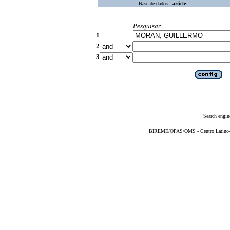
Base de dados :
article
Pesquisar
1
2
3
Search engin
BIREME/OPAS/OMS - Centro Latino-Am