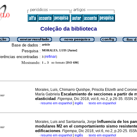
Coleção da biblioteca
Base de dados :
article
Pesquisa :
MORALES, LUIS [Autor]
erências encontradas :
refinar
3
[
]
Mostrando:
1 .. 3
no formato [
ISO 690
]
Morales, Luis, Chimarro Quishpe, Priscila Elizeth and Corone
Escalamiento de secciones a partir de 
María Gabriela
imir
elasticidad
.
Figempa
, Dic 2018, vol.6, no.2, p.26-35. ISSN
|
resumo em espanhol
inglês
texto em espanhol
·
·
Influencia de los pa
Morales, Luis and Santamaría, Jorge
modulares M2 en el comportamiento sismo resistent
imir
edificaciones
.
Figempa
, Dic 2018, vol.6, no.2, p.20-25. IS
|
resumo em espanhol
inglês
texto em espanhol
·
·