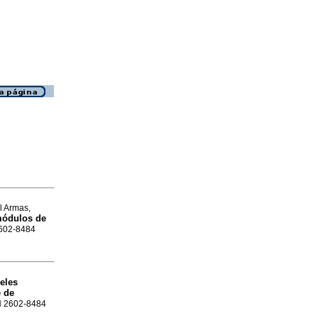
l Armas,
módulos de
 2602-8484
neles
e de
SN 2602-8484