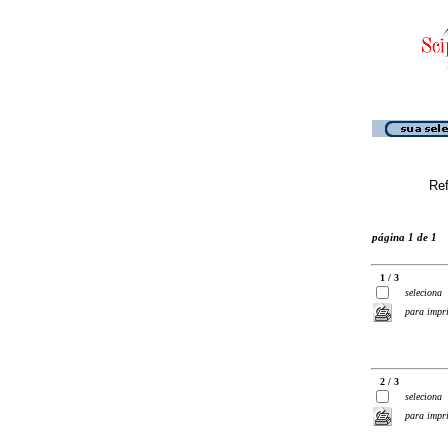
Ref
página 1 de 1
1 / 3
seleciona
para impr
2 / 3
seleciona
para impr