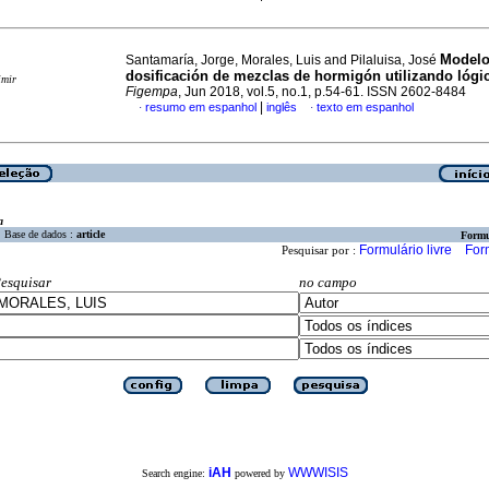
Modelo
Santamaría, Jorge, Morales, Luis and Pilaluisa, José
dosificación de mezclas de hormigón utilizando lógic
imir
Figempa
, Jun 2018, vol.5, no.1, p.54-61. ISSN 2602-8484
|
resumo em espanhol
inglês
texto em espanhol
·
·
a
Base de dados :
article
Formu
Formulário livre
For
Pesquisar por :
esquisar
no campo
iAH
WWWISIS
Search engine:
powered by