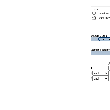
3 / 3
seleciona
para impr
página 1 de 1
Refinar a pesquis
P
1
2
3