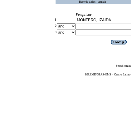
Base de dados :
article
Pesquisar
1
2
3
Search engin
BIREME/OPAS/OMS - Centro Latino-Am