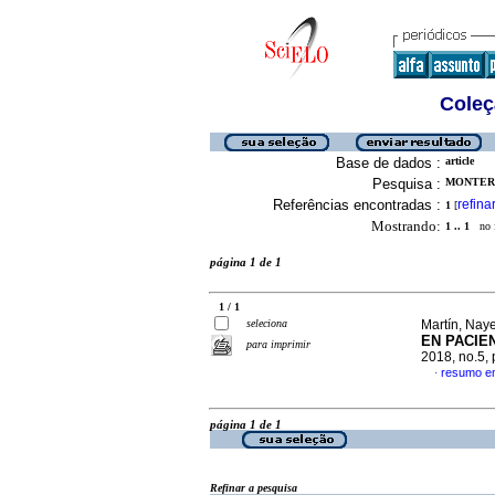
Coleç
Base de dados :
article
Pesquisa :
MONTERO,
Referências encontradas :
refina
1
[
Mostrando:
1 .. 1
no f
página 1 de 1
1 / 1
seleciona
Martín, Naye
EN PACIE
para imprimir
2018, no.5,
resumo e
·
página 1 de 1
Refinar a pesquisa