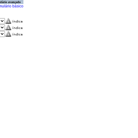
lário avançado
mulário básico