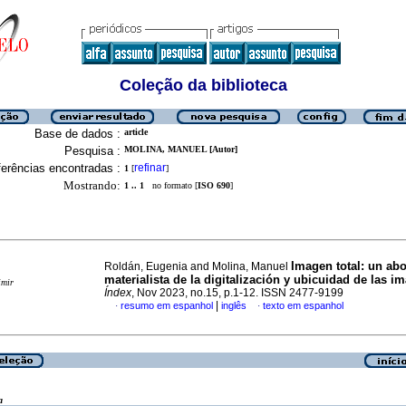
Coleção da biblioteca
Base de dados :
article
Pesquisa :
MOLINA, MANUEL [Autor]
erências encontradas :
refinar
1
[
]
Mostrando:
1 .. 1
no formato [
ISO 690
]
Imagen total: un ab
Roldán, Eugenia and Molina, Manuel
materialista de la digitalización y ubicuidad de las i
imir
Índex
, Nov 2023, no.15, p.1-12. ISSN 2477-9199
|
resumo em espanhol
inglês
texto em espanhol
·
·
a