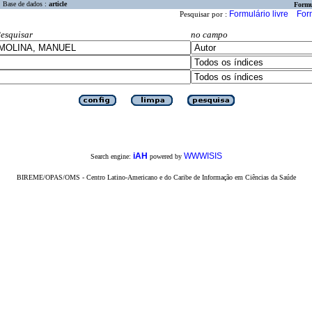
Base de dados :
article
Formu
Formulário livre
For
Pesquisar por :
esquisar
no campo
iAH
WWWISIS
Search engine:
powered by
BIREME/OPAS/OMS - Centro Latino-Americano e do Caribe de Informação em Ciências da Saúde