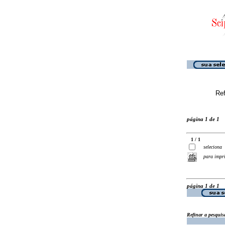
Ref
página 1 de 1
1 / 1
seleciona
para impr
página 1 de 1
Refinar a pesquis