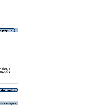
ndizaje-
390-8642
lário avançado