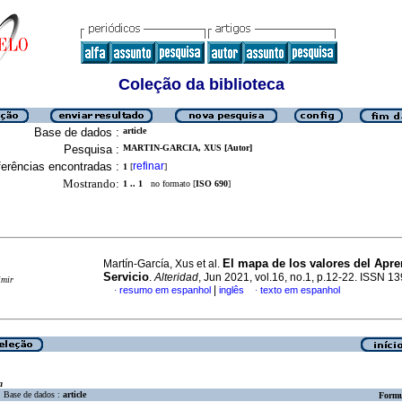
Coleção da biblioteca
Base de dados :
article
Pesquisa :
MARTIN-GARCIA, XUS [Autor]
erências encontradas :
refinar
1
[
]
Mostrando:
1 .. 1
no formato [
ISO 690
]
El mapa de los valores del Apre
Martín-García, Xus et al.
Servicio
.
Alteridad
, Jun 2021, vol.16, no.1, p.12-22. ISSN 1
imir
|
resumo em espanhol
inglês
texto em espanhol
·
·
a
Base de dados :
article
Formu