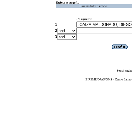
Refinar a pesquisa
Base de dados :
article
Pesquisar
1
2
3
Search engin
BIREME/OPAS/OMS - Centro Latino-Am