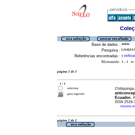
Coleç
Base de dados :
article
Pesquisa :
LOAIZA 
Referências encontradas :
refina
1
[
Mostrando:
1 .. 1
no f
página 1 de 1
1 / 1
seleciona
Chiliquinga 
anticoncep
para imprimir
Ecuador.
.
R
ISSN 2528-
resumo e
·
página 1 de 1