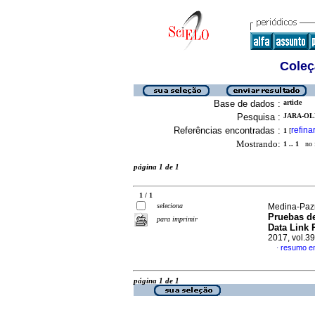
Coleç
Base de dados :
article
Pesquisa :
JARA-OL
Referências encontradas :
refina
1
[
Mostrando:
1 .. 1
no f
página 1 de 1
1 / 1
seleciona
Medina-Pazm
Pruebas d
para imprimir
Data Link 
2017, vol.3
resumo e
·
página 1 de 1