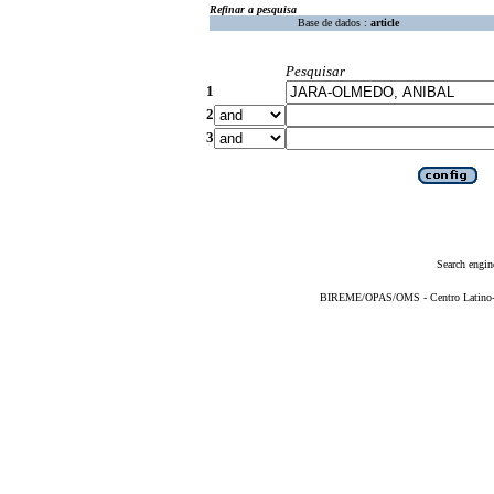
Refinar a pesquisa
Base de dados :
article
Pesquisar
1
2
3
Search engin
BIREME/OPAS/OMS - Centro Latino-Am