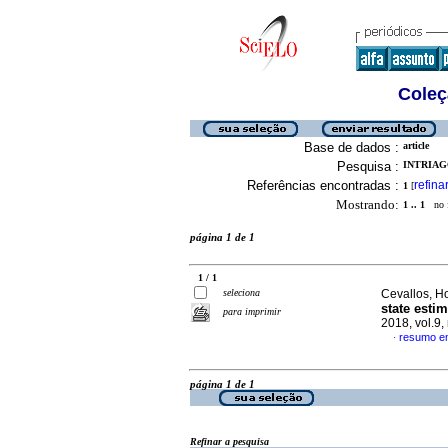
Coleç
Base de dados :
article
Pesquisa :
INTRIAGO
Referências encontradas :
refina
1
[
Mostrando:
1 .. 1
no f
página 1 de 1
1 / 1
seleciona
Cevallos, Ho
state esti
para imprimir
2018, vol.9
resumo em
·
página 1 de 1
Refinar a pesquisa