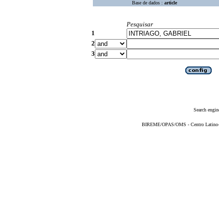
Base de dados :
article
Pesquisar
1
2
3
Search engin
BIREME/OPAS/OMS - Centro Latino-Am