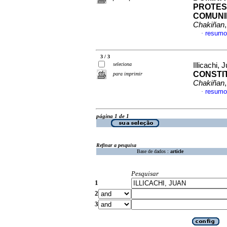
PROTES
COMUNI
Chakiñan
resumo
·
3 / 3
seleciona
Illicachi
CONSTI
para imprimir
Chakiñan
resumo
·
página 1 de 1
Refinar a pesquisa
Base de dados :
article
Pesquisar
1
2
3