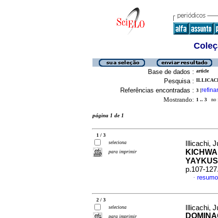
Coleç
Base de dados :
article
Pesquisa :
ILLICACH
Referências encontradas :
refina
3
[
Mostrando:
1 .. 3
no f
página 1 de 1
1 / 3
seleciona
Illicachi, 
KICHWA
para imprimir
YAYKU
p.107-127
resum
·
2 / 3
Illicachi,
seleciona
DOMINA
para imprimir